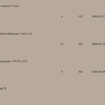
 скачать?
kryak
4
242
2009-10-17
акрыта
Браузеры
crazy_cat
12
200
2009-07-11
ы для php
FRUITY_ICE
9
458
2009-03-09
ца:
1