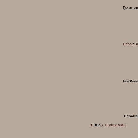
Где можно
Опрос:
З
программ
Страни
»
DLS
»
Программы