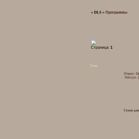
»
DLS
»
Программы
Страница:
1
Тема
Опрос:
Оп
Натсуо
[
Стили дл