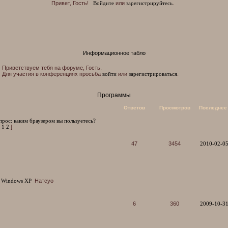
Привет, Гость!
Войдите
или
зарегистрируйтесь
.
Информационное табло
Приветствуем тебя на форуме, Гость.
Для участия в конференциях просьба
войти
или
зарегистрироваться
.
Программы
Ответов
Просмотров
Последнее
рос: каким браузером вы пользуетесь?
1
2
]
47
3454
2010-02-05
я Windows XP
Натсуо
6
360
2009-10-31