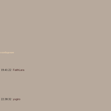
 сообщение
 19:41:22
FaithLara
 22:38:32
yugiro