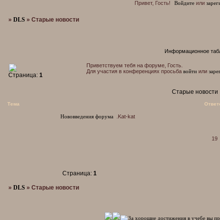
Привет, Гость!
Войдите
или
зарег
»
DLS
»
Старые новости
Информационное таб
Приветствуем тебя на форуме, Гость.
Для участия в конференциях просьба
войти
или
заре
Страница:
1
Старые новости
Тема
Ответ
Нововведения форума
.Kat-kat
19
Страница:
1
»
DLS
»
Старые новости