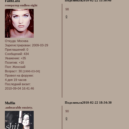
Поделиться
2010-02-22 11:50:40
FaithLara
генератор endless eight
98
0
Откуда:
Москва
Зарегистрирован
: 2009-03-29
Приглашений:
0
Сообщений:
434
Уважение:
+35
Позитив:
+16
Пол:
Женский
Возраст:
30
[1996-03-06]
Провел на форуме:
4 дня 19 часов
Последний визит:
2010-09-04 16:41:46
Поделиться
2010-02-22 18:34:30
Muffin
.unbearable enxiety.
90
0