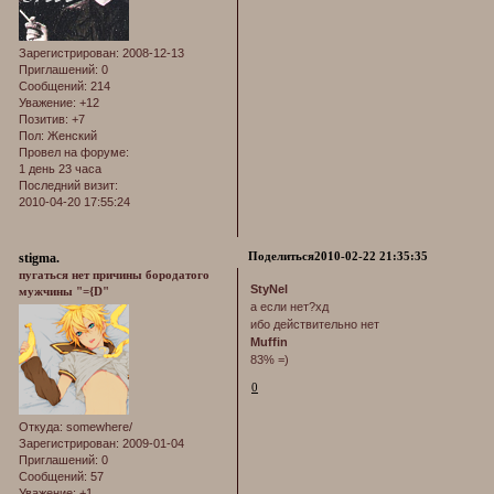
Зарегистрирован
: 2008-12-13
Приглашений:
0
Сообщений:
214
Уважение:
+12
Позитив:
+7
Пол:
Женский
Провел на форуме:
1 день 23 часа
Последний визит:
2010-04-20 17:55:24
Поделиться
2010-02-22 21:35:35
stigma.
пугаться нет причины бородатого
StyNel
мужчины "={D"
а если нет?хд
ибо действительно нет
Muffin
83% =)
0
Откуда:
somewhere/
Зарегистрирован
: 2009-01-04
Приглашений:
0
Сообщений:
57
Уважение:
+1