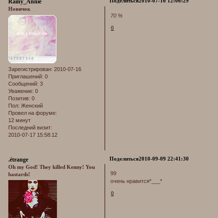
Поделиться
2010-07-16 12:06:29
Rainy_Annie
Новичок
70 %
0
Зарегистрирован
: 2010-07-16
Приглашений:
0
Сообщений:
3
Уважение:
0
Позитив:
0
Пол:
Женский
Провел на форуме:
12 минут
Последний визит:
2010-07-17 15:58:12
Поделиться
2010-09-09 22:41:30
.étrange
Oh my God! They killed Kenny! You
99
bastards!
очень нравится*___*
0