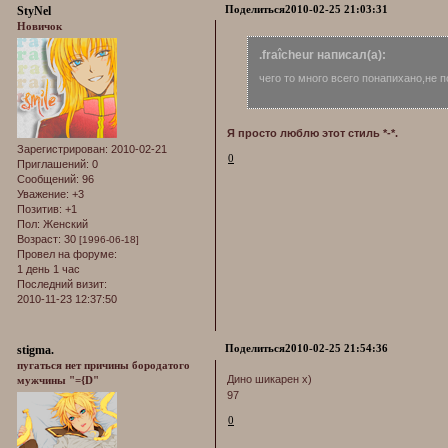
Поделиться
2010-02-25 21:03:31
StyNel
Новичок
.fraîcheur написал(а):
чего то много всего понапихано,не 
Я просто люблю этот стиль *-*.
Зарегистрирован
: 2010-02-21
0
Приглашений:
0
Сообщений:
96
Уважение:
+3
Позитив:
+1
Пол:
Женский
Возраст:
30
[1996-06-18]
Провел на форуме:
1 день 1 час
Последний визит:
2010-11-23 12:37:50
Поделиться
2010-02-25 21:54:36
stigma.
пугаться нет причины бородатого
Дино шикарен х)
мужчины "={D"
97
0