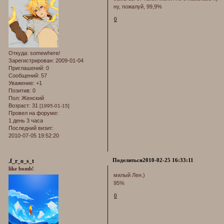
ну, пожалуй, 99,9%
0
Откуда:
somewhere/
Зарегистрирован
: 2009-01-04
Приглашений:
0
Сообщений:
57
Уважение:
+1
Позитив:
0
Пол:
Женский
Возраст:
31
[1995-01-15]
Провел на форуме:
1 день 3 часа
Последний визит:
2010-07-05 19:52:20
Поделиться
2010-02-25 16:33:11
.f_r_o_s_t
like bomb!
милый Лен.)
95%
0