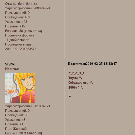
Откуда:
бенг-бенг хз
Зарегистрирован
: 2009-09-24
Приглашений:
0
Сообщений:
469
Уважение:
+23
Позитив:
+15
Возраст:
30
[1996-06-14]
Провел на форуме:
11 дней 5 часов
Последний визит:
2010-09-22 09:53:39
Поделиться
2010-02-25 18:22:47
StyNel
Новичок
.f_r_o_s_t
Тсуна **.
Обожаю его **.
100% *_*.
0
Зарегистрирован
: 2010-02-21
Приглашений:
0
Сообщений:
96
Уважение:
+3
Позитив:
+1
Пол:
Женский
Возраст:
30
[1996-06-18]