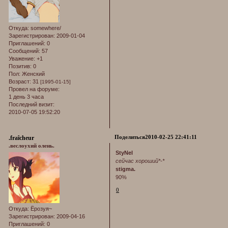
Откуда:
somewhere/
Зарегистрирован
: 2009-01-04
Приглашений:
0
Сообщений:
57
Уважение:
+1
Позитив:
0
Пол:
Женский
Возраст:
31
[1995-01-15]
Провел на форуме:
1 день 3 часа
Последний визит:
2010-07-05 19:52:20
Поделиться
2010-02-25 22:41:11
.fraîcheur
.веслоухий олень.
StyNel
сейчас хороший*-*
stigma.
90%
0
Откуда:
Ёрозуя~
Зарегистрирован
: 2009-04-16
Приглашений:
0