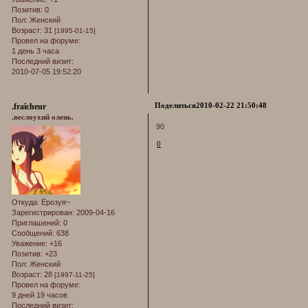
Позитив:
0
Пол:
Женский
Возраст:
31
[1995-01-15]
Провел на форуме:
1 день 3 часа
Последний визит:
2010-07-05 19:52:20
Поделиться
2010-02-22 21:50:48
.fraîcheur
.веслоухий олень.
90
0
Откуда:
Ёрозуя~
Зарегистрирован
: 2009-04-16
Приглашений:
0
Сообщений:
638
Уважение:
+16
Позитив:
+23
Пол:
Женский
Возраст:
28
[1997-11-25]
Провел на форуме:
9 дней 19 часов
Последний визит: