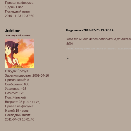
Провел на форуме:
1 день 1 час
Последний визит:
2010-11-23 12:37:50
Поделиться
2010-02-25 19:32:14
.fraîcheur
.веслоухий олень.
чего то много всего понапихано,не понял
80%
за свой я не жду более 70% ,но мне он нравке <-- высказалсо
0
Откуда:
Ёрозуя~
Зарегистрирован
: 2009-04-16
Приглашений:
0
Сообщений:
638
Уважение:
+16
Позитив:
+23
Пол:
Женский
Возраст:
28
[1997-11-25]
Провел на форуме:
9 дней 19 часов
Последний визит:
2011-04-09 15:01:40