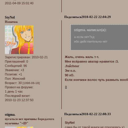
2011-04-09 15:01:40
Поделиться
2010-02-22 22:04:29
StyNel
Новичок
stigma. написал(а):
а если нет?хд
ибо действительно нет
Жаль, очень жаль т-т.
Зарегистрирован
: 2010-02-21
Приглашений:
0
Мне всёравно аватар нравится :3.
Сообщений:
96
.fraîcheur
Уважение:
+3
Эм о.о.
Позитив:
+1
90 хО.
Пол:
Женский
Если кончики волос чуть размыть вообщ
Возраст:
30
[1996-06-18]
0
Провел на форуме:
1 день 1 час
Последний визит:
2010-11-23 12:37:50
Поделиться
2010-02-22 22:08:33
stigma.
пугаться нет причины бородатого
StyNel
мужчины "={D"
сама бы от такой манги не отказалась х)