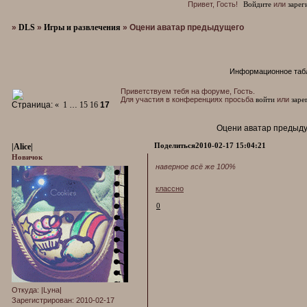
Привет, Гость!
Войдите
или
зарег
»
DLS
»
Игры и развлечения
»
Оцени аватар предыдущего
Информационное таб
Приветствуем тебя на форуме, Гость.
Для участия в конференциях просьба
войти
или
заре
Страница:
«
1
…
15
16
17
Оцени аватар предыд
Поделиться
2010-02-17 15:04:21
|Alice|
Новичок
наверное всё же 100%
классно
0
Откуда:
|Lуна|
Зарегистрирован
: 2010-02-17