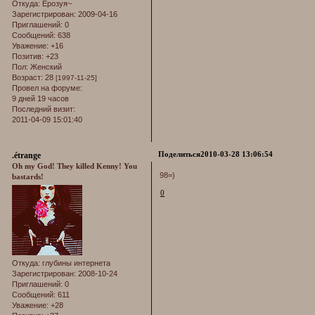
Откуда:
Ёрозуя~
Зарегистрирован
: 2009-04-16
Приглашений:
0
Сообщений:
638
Уважение:
+16
Позитив:
+23
Пол:
Женский
Возраст:
28
[1997-11-25]
Провел на форуме:
9 дней 19 часов
Последний визит:
2011-04-09 15:01:40
Поделиться
2010-03-28 13:06:54
.étrange
Oh my God! They killed Kenny! You
98=)
bastards!
0
Откуда:
глубины интернета
Зарегистрирован
: 2008-10-24
Приглашений:
0
Сообщений:
611
Уважение:
+28