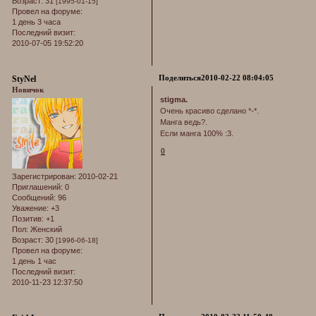
Возраст:
31
[1995-01-15]
Провел на форуме:
1 день 3 часа
Последний визит:
2010-07-05 19:52:20
Поделиться
2010-02-22 08:04:05
StyNel
Новичок
stigma.
Очень красиво сделано *-*.
Манга ведь?.
Если манга 100% :3.
0
Зарегистрирован
: 2010-02-21
Приглашений:
0
Сообщений:
96
Уважение:
+3
Позитив:
+1
Пол:
Женский
Возраст:
30
[1996-06-18]
Провел на форуме:
1 день 1 час
Последний визит:
2010-11-23 12:37:50