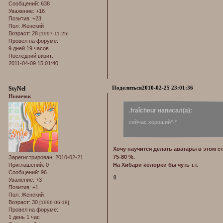
Сообщений:
638
Уважение:
+16
Позитив:
+23
Пол:
Женский
Возраст:
28
[1997-11-25]
Провел на форуме:
9 дней 19 часов
Последний визит:
2011-04-09 15:01:40
Поделиться
2010-02-25 23:01:36
StyNel
Новичок
.fraîcheur написал(а):
сейчас хороший*-*
Хочу научится делать аватары в этом ст
75-80 %.
Зарегистрирован
: 2010-02-21
Приглашений:
0
На Хибари колорки бы чуть т.т.
Сообщений:
96
0
Уважение:
+3
Позитив:
+1
Пол:
Женский
Возраст:
30
[1996-06-18]
Провел на форуме:
1 день 1 час