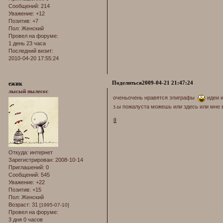
Сообщений:
214
Уважение:
+12
Позитив:
+7
Пол:
Женский
Провел на форуме:
1 день 23 часа
Последний визит:
2010-04-20 17:55:24
Поделиться
2009-04-21 21:47:24
ежик
лысый пылесос
оченьочень нравятся эпиграфы
идеи и
з.ы пожалуста можешь или здесь или мне в
0
Откуда:
интернет
Зарегистрирован
: 2008-10-14
Приглашений:
0
Сообщений:
545
Уважение:
+22
Позитив:
+15
Пол:
Женский
Возраст:
31
[1995-07-10]
Провел на форуме:
3 дня 0 часов