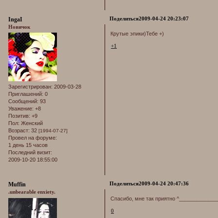
Поделиться
2009-04-24 20:23:07
IngaI
Новичок
Крутые эпики)Тебе +)
+1
Зарегистрирован
: 2009-03-28
Приглашений:
0
Сообщений:
93
Уважение:
+8
Позитив:
+9
Пол:
Женский
Возраст:
32
[1994-07-27]
Провел на форуме:
1 день 15 часов
Последний визит:
2009-10-20 18:55:00
Поделиться
2009-04-24 20:47:36
Muffin
.unbearable enxiety.
Спасибо, мне так приятно ^_____________
0