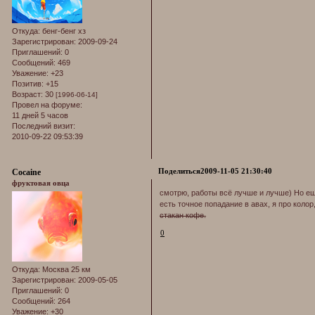
Откуда:
бенг-бенг хз
Зарегистрирован
: 2009-09-24
Приглашений:
0
Сообщений:
469
Уважение:
+23
Позитив:
+15
Возраст:
30
[1996-06-14]
Провел на форуме:
11 дней 5 часов
Последний визит:
2010-09-22 09:53:39
Поделиться
2009-11-05 21:30:40
Cocaine
фруктовая овца
смотрю, работы всё лучше и лучше) Но ещ
есть точное попадание в авах, я про коло
стакан кофе.
0
Откуда:
Москва 25 км
Зарегистрирован
: 2009-05-05
Приглашений:
0
Сообщений:
264
Уважение:
+30