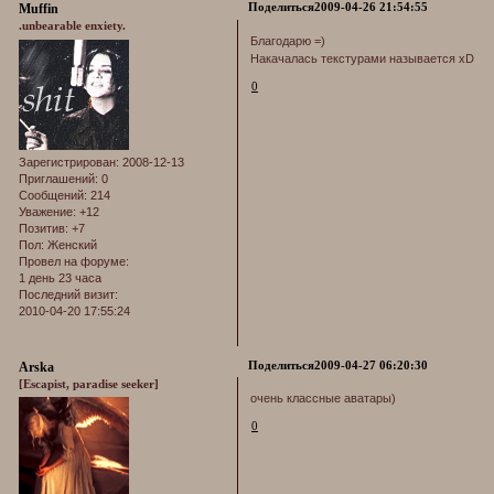
Поделиться
2009-04-26 21:54:55
Muffin
.unbearable enxiety.
Благодарю =)
Накачалась текстурами называется xD
0
Зарегистрирован
: 2008-12-13
Приглашений:
0
Сообщений:
214
Уважение:
+12
Позитив:
+7
Пол:
Женский
Провел на форуме:
1 день 23 часа
Последний визит:
2010-04-20 17:55:24
Поделиться
2009-04-27 06:20:30
Arska
[Escapist, paradise seeker]
очень классные аватары)
0