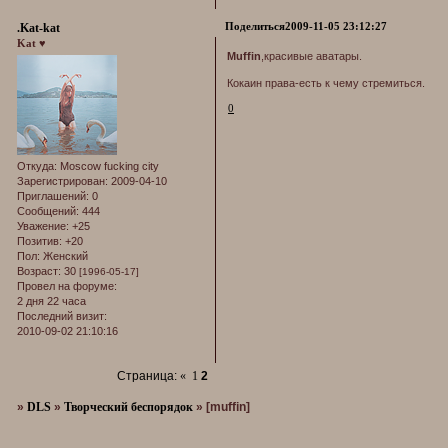
Поделиться
2009-11-05 23:12:27
.Kat-kat
Kat ♥
Muffin
,красивые аватары.
Кокаин права-есть к чему стремиться.
0
Откуда:
Moscow fucking city
Зарегистрирован
: 2009-04-10
Приглашений:
0
Сообщений:
444
Уважение:
+25
Позитив:
+20
Пол:
Женский
Возраст:
30
[1996-05-17]
Провел на форуме:
2 дня 22 часа
Последний визит:
2010-09-02 21:10:16
Страница:
«
1
2
»
DLS
»
Творческий беспорядок
»
[muffin]