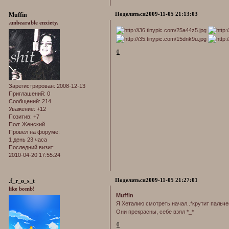
Поделиться
2009-11-05 21:13:03
Muffin
.unbearable enxiety.
0
Зарегистрирован
: 2008-12-13
Приглашений:
0
Сообщений:
214
Уважение:
+12
Позитив:
+7
Пол:
Женский
Провел на форуме:
1 день 23 часа
Последний визит:
2010-04-20 17:55:24
Поделиться
2009-11-05 21:27:01
.f_r_o_s_t
like bomb!
Muffin
Я Хеталию смотреть начал..*крутит пальче
Они прекрасны, себе взял *_*
0