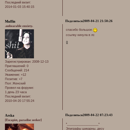
Последний визит:
2014-01-03 15:40:15
Поделиться
2009-04-21 21:50:26
Muffin
.unbearable enxiety.
спасибо большое
ссылку кинула в лс
0
Зарегистрирован
: 2008-12-13
Приглашений:
0
Сообщений:
214
Уважение:
+12
Позитив:
+7
Пол:
Женский
Провел на форуме:
1 день 23 часа
Последний визит:
2010-04-20 17:55:24
Поделиться
2009-04-22 07:23:43
Arska
[Escapist, paradise seeker]
*__________________*
Эпиграфы шикарны, десу