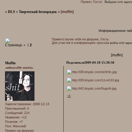
Привет, Гость!
Войдите
или
зарег
»
DLS
»
Творческий беспорядок
»
[muffin]
Информационное таб
Приветствуем тебя на форуме, Гость.
Для участия в конференциях просьба
войти
или
заре
Страница:
«
1
2
[muffin]
Поделиться
2009-04-18 15:30:58
Muffin
.unbearable enxiety.
+1
Зарегистрирован
: 2008-12-13
Приглашений:
0
Сообщений:
214
Уважение:
+12
Позитив:
+7
Пол:
Женский
Провел на форуме: