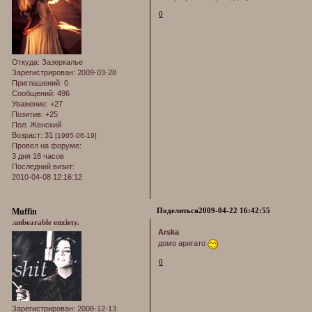
0
Откуда:
Зазеркалье
Зарегистрирован
: 2009-03-28
Приглашений:
0
Сообщений:
496
Уважение:
+27
Позитив:
+25
Пол:
Женский
Возраст:
31
[1995-06-19]
Провел на форуме:
3 дня 18 часов
Последний визит:
2010-04-08 12:16:12
Поделиться
2009-04-22 16:42:55
Muffin
.unbearable enxiety.
Arska
домо аригато
0
Зарегистрирован
: 2008-12-13