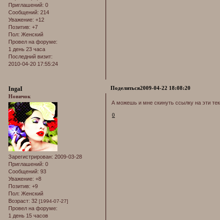
Приглашений:
0
Сообщений:
214
Уважение:
+12
Позитив:
+7
Пол:
Женский
Провел на форуме:
1 день 23 часа
Последний визит:
2010-04-20 17:55:24
Поделиться
2009-04-22 18:08:20
IngaI
Новичок
А можешь и мне скинуть ссылку на эти тек
0
Зарегистрирован
: 2009-03-28
Приглашений:
0
Сообщений:
93
Уважение:
+8
Позитив:
+9
Пол:
Женский
Возраст:
32
[1994-07-27]
Провел на форуме:
1 день 15 часов