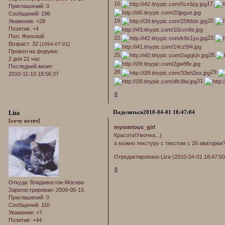
16.
17.
Приглашений:
0
Сообщений:
196
19.
20.
Уважение:
+28
Позитив:
+4
Пол:
Женский
22.
23.
Возраст:
32
[1994-07-01]
Провел на форуме:
25.
26.
2 дня 21 час
Последний визит:
28.
29.
2010-11-10 18:56:37
31.
0
Поделиться
2010-04-01 18:47:04
Liza
[хочу котят]
mysterious_girl
Красота!Умочка...)
а можно текстуру с текстом с 26 аватарки
Отредактировано Liza (2010-04-01 18:47:50
0
Откуда:
Владивосток-Москва
Зарегистрирован
: 2009-05-15
Приглашений:
0
Сообщений:
110
Уважение:
+7
Позитив:
+44