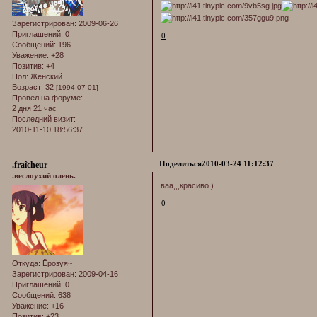
Зарегистрирован
: 2009-06-26
Приглашений:
0
0
Сообщений:
196
Уважение:
+28
Позитив:
+4
Пол:
Женский
Возраст:
32
[1994-07-01]
Провел на форуме:
2 дня 21 час
Последний визит:
2010-11-10 18:56:37
Поделиться
2010-03-24 11:12:37
.fraîcheur
.веслоухий олень.
ваа,,,красиво.)
0
Откуда:
Ёрозуя~
Зарегистрирован
: 2009-04-16
Приглашений:
0
Сообщений:
638
Уважение:
+16
Позитив:
+23