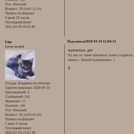
Пол:
Женский
Возраст:
28
[1997-11-25]
Провел на форуме:
9 дней 19 часов
Последний визит:
2011-04-09 15:01:40
Поделиться
2010-03-24 12:04:15
Liza
[хочу котят]
mysterious_girl
Ну как ты такие красивые эпики создаешь..
Авики с Эммой понравились..)
0
Откуда:
Владивосток-Москва
Зарегистрирован
: 2009-05-15
Приглашений:
0
Сообщений:
110
Уважение:
+7
Позитив:
+44
Пол:
Женский
Возраст:
31
[1995-05-20]
Провел на форуме:
1 день 0 часов
Последний визит:
2010-07-03 17:01:34