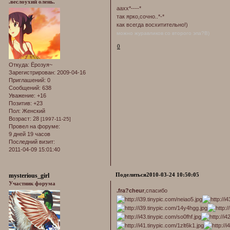
.веслоухий олень.
аахх*----*
так ярко,сочно..*-*
как всегда восхитительно!)
можно журавликов со второго эпа?В)
0
Откуда:
Ёрозуя~
Зарегистрирован
: 2009-04-16
Приглашений:
0
Сообщений:
638
Уважение:
+16
Позитив:
+23
Пол:
Женский
Возраст:
28
[1997-11-25]
Провел на форуме:
9 дней 19 часов
Последний визит:
2011-04-09 15:01:40
Поделиться
2010-03-24 10:50:05
mysterious_girl
Участник форума
.fra?cheur
,спасибо