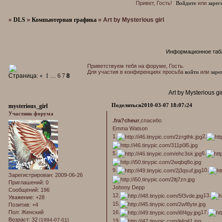
Привет, Гость!
Войдите
или
зарег
»
DLS
»
Компьютерная графика
»
Art by Mysterious girl
Информационное таб
Приветствуем тебя на форуме, Гость.
Для участия в конференциях просьба
войти
или
заре
Страница:
«
1
…
6
7
8
Art by Mysterious gir
Поделиться
2010-03-07 18:07:24
mysterious_girl
Участник форума
.fra?cheur
,спасибо
Emma Watson
1.
2.
5.
6.
9.
10.
Зарегистрирован
: 2009-06-26
Приглашений:
0
Johnny Depp
Сообщений:
196
12.
13.
Уважение:
+28
15.
Позитив:
+4
16.
17.
Пол:
Женский
Возраст:
32
[1994-07-01]
19.