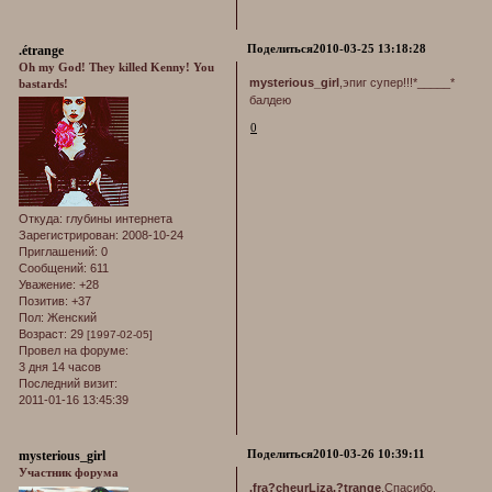
Поделиться
2010-03-25 13:18:28
.étrange
Oh my God! They killed Kenny! You
mysterious_girl
,эпиг супер!!!*_____*
bastards!
балдею
0
Откуда:
глубины интернета
Зарегистрирован
: 2008-10-24
Приглашений:
0
Сообщений:
611
Уважение:
+28
Позитив:
+37
Пол:
Женский
Возраст:
29
[1997-02-05]
Провел на форуме:
3 дня 14 часов
Последний визит:
2011-01-16 13:45:39
Поделиться
2010-03-26 10:39:11
mysterious_girl
Участник форума
.fra?cheur
Liza
.?trange
,Спасибо.