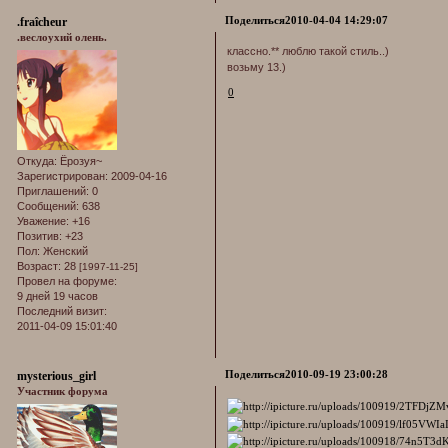
Поделиться
2010-04-04 14:29:07
.fraîcheur
.веслоухий олень.
классно.** люблю такой стиль..)
возьму 13.)
0
Откуда:
Ёрозуя~
Зарегистрирован
: 2009-04-16
Приглашений:
0
Сообщений:
638
Уважение:
+16
Позитив:
+23
Пол:
Женский
Возраст:
28
[1997-11-25]
Провел на форуме:
9 дней 19 часов
Последний визит:
2011-04-09 15:01:40
Поделиться
2010-09-19 23:00:28
mysterious_girl
Участник форума