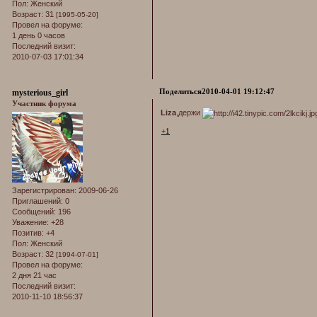
Пол:
Женский
Возраст:
31
[1995-05-20]
Провел на форуме:
1 день 0 часов
Последний визит:
2010-07-03 17:01:34
Поделиться
2010-04-01 19:12:47
mysterious_girl
Участник форума
Liza
,держи
+1
Зарегистрирован
: 2009-06-26
Приглашений:
0
Сообщений:
196
Уважение:
+28
Позитив:
+4
Пол:
Женский
Возраст:
32
[1994-07-01]
Провел на форуме:
2 дня 21 час
Последний визит:
2010-11-10 18:56:37