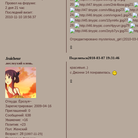
Провел на форуме:
20.
21.
2 дня 21 час
23.
Последний визит:
24.
25.
2010-11-10 18:56:37
27
28.
29.
31.
Отредактировано mysterious_girl (2010-03-0
0
Поделиться
2010-03-07 19:31:46
.fraîcheur
.веслоухий олень.
красивые..)
с Джонни 14 понравилась.
0
Откуда:
Ёрозуя~
Зарегистрирован
: 2009-04-16
Приглашений:
0
Сообщений:
638
Уважение:
+16
Позитив:
+23
Пол:
Женский
Возраст:
28
[1997-11-25]