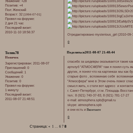
Уважение:
+28
Позитив:
+4
Пол:
Женский
Возраст:
32
[1994-07-01]
Провел на форуме:
2 дня 21 час
Последний визит:
2010-11-10 18:56:37
Отредактировано mysterious_girl (2010-09-
0
Поделиться
2011-08-07 21:48:44
Толик78
Новичок
спасибо за шедевры оказывается такие ка
Зарегистрирован
: 2011-08-07
артклуб "АТМОСФЕРА" там я понял суть жи
Приглашений:
0
других, я понял что на картинках мы как 
Сообщений:
1
старые фото , вспоминаю себя вспоминаю 
Уважение:
0
Позитив:
0
"Атмосфера" мне в Этом очень помог спаси
Провел на форуме:
смысл жить, к стати вот адресс и контакт
1 минуту
г. Санкт-Петербург, ст.м. Площадь Восстани
Последний визит:
тел.: 8 (921) 740-37-83, 8 (921) 781-17-27
2011-08-07 21:48:51
e-mail: atmosphera.spb@gmail.ru
skype: atmosphera.spb
и они есть и
Вконтакте
0
Страница:
«
1
…
6
7
8