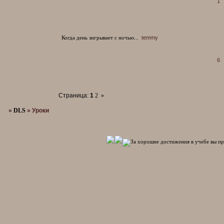
1
Когда день зигрывает с ночью...
temmy
6
Страница:
1
2
»
»
DLS
»
Уроки