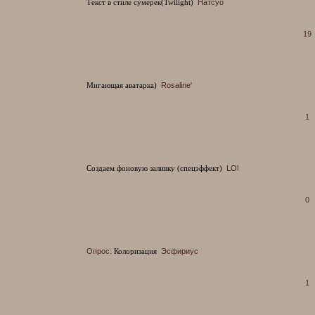
Текст в стиле сумерек(Twilight)
Натсуо
19
Мигающая аватарка)
Rosaline'
1
Создаем фоновую заливку (спецэффект)
LOl
0
Опрос:
Колоризация
Эсфириус
1