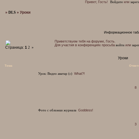
Привет, Гость!
Войдите
или
зарег
»
DLS
»
Уроки
Информационное таб
Приветствуем тебя на форуме, Гость.
Для участия в конференциях просьба
войти
или
заре
Страница:
1
2
»
Уроки
Тема
Ответ
Урок: Видео аватар (с)
What?!
8
Фото с обложки журнала
Goddess!
3