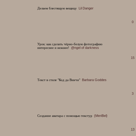
Делаем блестящую вещицу
Lil Danger
0
Урок: как сделать чёрно-белую фотографию
интереснее и нежнее!
@ngel of darkness
15
Текст в стиле "Код да Винчи"
Barbara Goddes
3
Создание аватара с помощью текстур
{MeriBel}
13