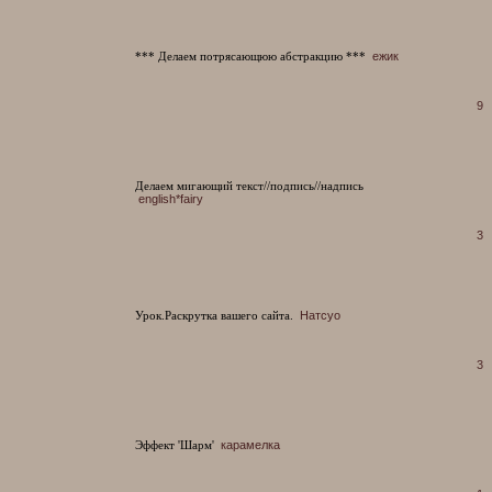
*** Делаем потрясающюю абстракцию ***
ежик
9
Делаем мигающий текст//подпись//надпись
english*fairy
3
Урок.Раскрутка вашего сайта.
Натсуо
3
Эффект 'Шарм'
карамелка