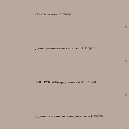
Обработка фото 2
mikky
9
Делаем развивающиеся волосы
Lil Danger
5
ИНСТРУКТАЖ-вернуть мне сайт!
.Kat-kat
2
[ Делаем колоризацию северное сияние ]
stigma.
4