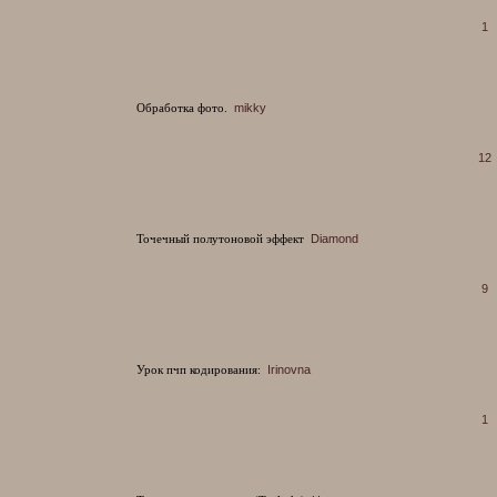
1
Обработка фото.
mikky
12
Точечный полутоновой эффект
Diamond
9
Урок пчп кодирования:
Irinovna
1