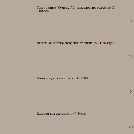
Текст в стиле "Сумерки" 2 - коварное продолжение :3
Натсуо
9
Делаем 3D кнопку(авторское от лисяки хД!)
Натсуо
13
Помогите, пожалуйста. тТ
Ruri Ko
9
Колдуем над аватарами...^^
Nessi
20