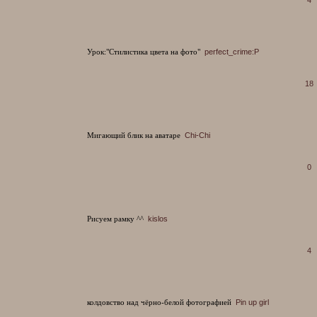
Урок:"Стилистика цвета на фото"
perfect_crime:P
18
Мигающий блик на аватаре
Chi-Chi
0
Рисуем рамку ^^
kislos
4
колдовство над чёрно-белой фотографией
Pin up girl