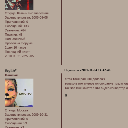
Откуда:
Казань тысячалетняя
Зарегистрирован
: 2008-09-08
Приглашений:
0
Сообщений:
1336
Уважение:
+64
Позитив:
+5
Пол:
Женский
Провел на форуме:
2 дня 16 часов
Последний визит:
2010-09-21 23:55:05
Поделиться
2009-11-04 14:42:46
Sophie*
Новичок
я так тоже раньше делала:)
только в гом плеере он сохраняет мало кад
так что мне кажется что видео конвертер 
0
Откуда:
Москва
Зарегистрирован
: 2009-10-31
Приглашений:
0
Сообщений:
53
Уважение:
+3