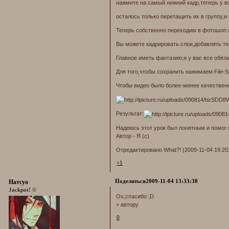
нажмите на самый нижний кадр,теперь у в
осталось только перетащить их в группу,и 
Теперь собственно переходим в фотошоп 
Вы можете кадрировать слои,добавлять те
Главное иметь фантазию,и у вас все обяз
Для того,чтобы сохранить нажимаем File-S
Чтобы видео было более-менее качествен
Результат:
Надеюсь этот урок был понятным и помог 
Автор - Я (с)
Отредактировано What?! (2009-11-04 19:20
+1
Поделиться
2009-11-04 13:33:38
Натсуо
Jackpot! ©
Ох,спасибо ;D
+ автору
0