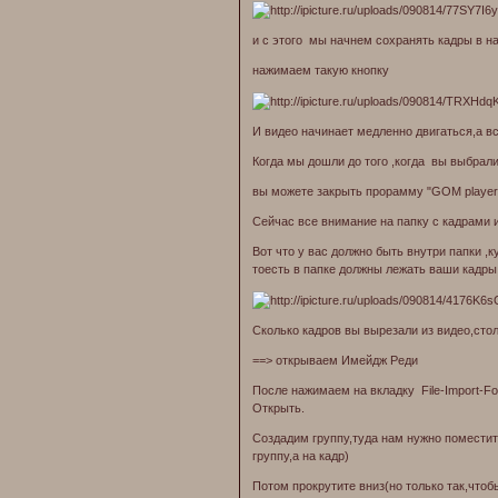
и с этого мы начнем сохранять кадры в н
нажимаем такую кнопку
И видео начинает медленно двигаться,а в
Когда мы дошли до того ,когда вы выбрал
вы можете закрыть прорамму "GOM player
Сейчас все внимание на папку с кадрами 
Вот что у вас должно быть внутри папки ,
тоесть в папке должны лежать ваши кадры
Сколько кадров вы вырезали из видео,стол
==> открываем Имейдж Реди
После нажимаем на вкладку File-Import-Fo
Открыть.
Создадим группу,туда нам нужно поместит
группу,а на кадр)
Потом прокрутите вниз(но только так,чтоб