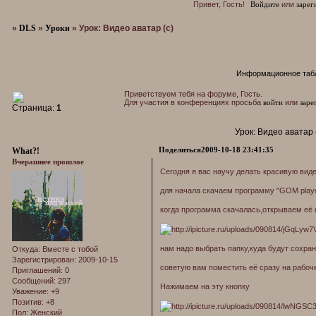
Привет, Гость!
Войдите
или
зарег
»
DLS
»
Уроки
»
Урок: Видео аватар (с)
Информационное таб
Приветствуем тебя на форуме, Гость.
Для участия в конференциях просьба
войти
или
заре
Страница:
1
Урок: Видео аватар 
Поделиться
2009-10-18 23:41:35
What?!
Вчерашнее прошлое
Сегодня я вас научу делать красивую видео
для начала скачаем программу "GOM play
когда программа скачалась,открываем её 
нам надо выбрать папку,куда будут сохра
Откуда:
Вместе с тобой
Зарегистрирован
: 2009-10-15
советую вам поместить её сразу на рабоче
Приглашений:
0
Сообщений:
297
Нажимаем на эту кнопку
Уважение:
+9
Позитив:
+8
Пол:
Женский