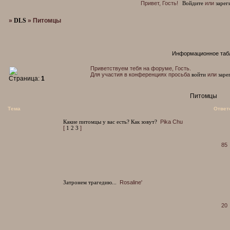
Привет, Гость!
Войдите
или
зарег
»
DLS
»
Питомцы
Информационное таб
Приветствуем тебя на форуме, Гость.
Для участия в конференциях просьба
войти
или
заре
Страница:
1
Питомцы
Тема
Ответ
Какие питомцы у вас есть? Как зовут?
Pika Chu
[
1
2
3
]
85
Затронем трагедию...
Rosaline'
20