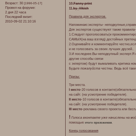
Возраст:
30
[1996-05-17]
10.
Fanny print
Провел на форуме:
11.
by_Vikish
2 дня 22 часа
Правила для экспертов.
Последний визит:
2010-09-02 21:10:16
Напоминаю:эксперты- неподкупные,справ
Для экспертов существуют также правила
1.Следует проголосовать(и прокомментир
САМЫХ(на ваш взгляд) достойных претенд
2.Оценивайте и комментируйте честно,есл
и не голосовать за своих лучших друзей..
3.И последнее.Вы-неподкупный эксперт.Я 
другие способы связи
с экпертом) будут вымаливать критика ном
Будьте
пожалуйста
честны. Ведь всё так
Призы:
Три места.
I место
-20 голосов в контакте(обязательн
на сайт. (на усмотрение победителя).
II место
-10 голосов в контакте(обязатель
на сайт. (на усмотрение победителя).
III место
-реклама своего проекта или бесп
!
Голоса вконтакте уже начислены на мой
помощью
этого приложения
.
Конец голосования