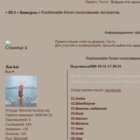
Привет, Гость!
Войдите
или
зарег
»
DLS
»
Конкурсы
»
Fashionable Fever-голосование экспертов.
Информационное таб
Приветствуем тебя на форуме, Гость.
Для участия в конференциях просьба
войти
или
заре
Страница:
1
Fashionable Fever-голосовани
Поделиться
2009-10-31 17:38:35
.Kat-kat
Kat ♥
Ну вот и настал тот долгожда
работы и определяют победит
Представляю наших
экспертов
:
01.
Arska
02.
EllenRayner
03.
Ваниль_небесная
Откуда:
Moscow fucking city
04.
Dodi
Зарегистрирован
: 2009-04-10
05.
Natsuo
Приглашений:
0
06.
Minerva
Сообщений:
444
07.
Amy
Уважение:
+25
08.
Grell
Позитив:
+20
Пол:
Женский
09.
Зям