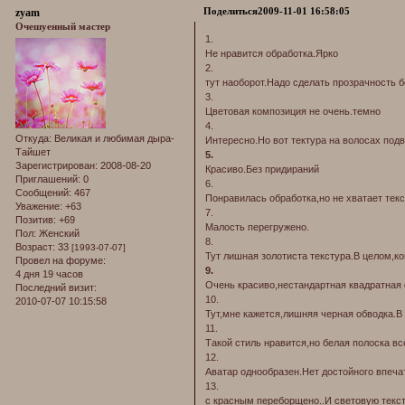
Поделиться
2009-11-01 16:58:05
zyam
Очешуенный мастер
1.
Не нравится обработка.Ярко
2.
тут наоборот.Надо сделать прозрачность 
3.
Цветовая композиция не очень.темно
4.
Откуда:
Великая и любимая дыра-
Интересно.Но вот тектура на волосах подв
Тайшет
5.
Зарегистрирован
: 2008-08-20
Красиво.Без придираний
Приглашений:
0
6.
Сообщений:
467
Понравилась обработка,но не хватает тек
Уважение:
+63
7.
Позитив:
+69
Малость перегружено.
Пол:
Женский
8.
Возраст:
33
[1993-07-07]
Тут лишная золотиста текстура.В целом,к
Провел на форуме:
9.
4 дня 19 часов
Очень красиво,нестандартная квадратная
Последний визит:
10.
2010-07-07 10:15:58
Тут,мне кажется,лишняя черная обводка.В
11.
Такой стиль нравится,но белая полоска вс
12.
Аватар однообразен.Нет достойного впеча
13.
с красным переборщено..И световую текс