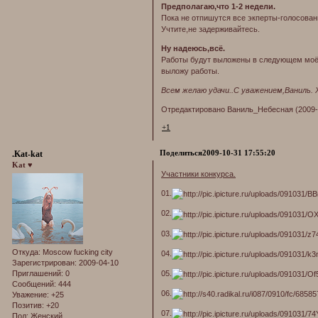
Предполагаю,что 1-2 недели.
Пока не отпишутся все экперты-голосован
Учтите,не задерживайтесь.
Ну надеюсь,всё.
Работы будут выложены в следующем моём п
выложу работы.
Всем желаю удачи..С уважением,Ваниль. 
Отредактировано Ваниль_Небесная (2009-1
+1
Поделиться
2009-10-31 17:55:20
.Kat-kat
Kat ♥
Участники конкурса.
01.
02.
03.
Откуда:
Moscow fucking city
04.
Зарегистрирован
: 2009-04-10
05.
Приглашений:
0
Сообщений:
444
06.
Уважение:
+25
Позитив:
+20
07.
Пол:
Женский