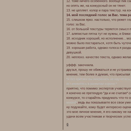
12. тоже ничего особенного. вообще пик с
но опять же, на конкурсный он не тянет.
13. не цепляет. колор и пара текстур. на 
14. мой последний голос за Вас. тема 
15. слишком ярко. настолько, что режет гл
голос за Вас.
16. от большой текстуры теряется смысл п
17. аляпистые пятна тут не нужны, и блики
18. исходник хороший, но исполнение... м
можно было постараться, хотя быть чуточ
19. хорошая работа, однако голоса я разд
девушкой.
20. неплохо. качество текста, однако жела
уффф. закочнила.
друзья, прошу не обижаться и не устраива
мнение, тем более я думаю, что присылая
*и без критики вы нихренась не научитесь, 
остановитесь в развитии короче.*
приятно, что помимо экспертов учавствует
я конечно не претендую *да и не считаю* 
конкурсе, то старайтеь придумать что-то 
много*
, ведь вы показываете все свои уме
ну подумайте, кому будет интересно оцени
это мое личное мнение, я его никому не на
удачи всем участникам и творческих усп
0