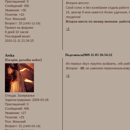
Приглашений:
0
Второе место:
Сообщений:
356
Свой голос я без колебания отдала работе
Уважение:
+35
16, аватар 8 мне кажется более удачным, 
Позитив:
+10
неудачна!
Пол:
Женский
Второе место по моему мнению- работа
Возраст:
33
[1992-12-29]
Провел на форуме:
+1
8 дней 10 часов
Последний визит:
2010-11-11 21:34:15
Поделиться
2009-11-03 10:54:32
Arska
[Escapist, paradise seeker]
Из первых двух трудно выбрать, обе раб
Вторая -
08
, не изменяю первоначальному
+1
Откуда:
Зазеркалье
Зарегистрирован
: 2009-03-28
Приглашений:
0
Сообщений:
496
Уважение:
+27
Позитив:
+25
Пол:
Женский
Возраст:
31
[1995-06-19]