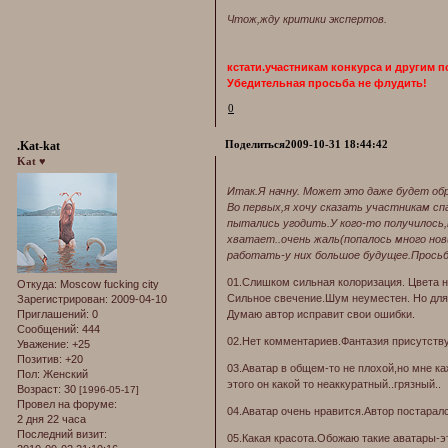
Чтож,жду критики экспертов.
кстати.участникам конкурса и другим 
Убедительная просьба не флудить!
0
Поделиться
2009-10-31 18:44:42
.Kat-kat
Kat ♥
Итак.Я начну. Может это даже будет обр
Во первых,я хочу сказать участникам сп
пытались угодить.У кого-то получилось,
хватает..очень жаль(попалось много нов
работать-у них большое будущее.Просьба
01.Слишком сильная колоризация. Цвета н
Откуда:
Moscow fucking city
Сильное свечение.Шум неуместен. Но для 
Зарегистрирован
: 2009-04-10
Думаю автор исправит свои ошибки.
Приглашений:
0
Сообщений:
444
02.Нет комментариев.Фантазия присутству
Уважение:
+25
Позитив:
+20
03.Аватар в общем-то не плохой,но мне к
Пол:
Женский
этого он какой то неаккуратный..грязный..
Возраст:
30
[1996-05-17]
Провел на форуме:
04.Аватар очень нравится.Автор постаралс
2 дня 22 часа
Последний визит:
05.Какая красота.Обожаю такие аватары-э