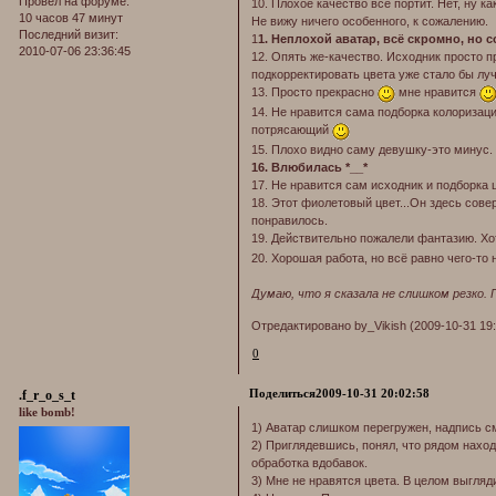
Провел на форуме:
10. Плохое качество всё портит. Нет, ну 
10 часов 47 минут
Не вижу ничего особенного, к сожалению.
Последний визит:
1
1. Неплохой аватар, всё скромно, но 
2010-07-06 23:36:45
12. Опять же-качество. Исходник просто п
подкорректировать цвета уже стало бы луч
13. Просто прекрасно
мне нравится
14. Не нравится сама подборка колоризаци
потрясающий
15. Плохо видно саму девушку-это минус.
16. Влюбилась *__*
17. Не нравится сам исходник и подборка 
18. Этот фиолетовый цвет...Он здесь сов
понравилось.
19. Действительно пожалели фантазию. Х
20. Хорошая работа, но всё равно чего-то н
Думаю, что я сказала не слишком резко.
Отредактировано by_Vikish (2009-10-31 19:
0
Поделиться
2009-10-31 20:02:58
.f_r_o_s_t
like bomb!
1) Аватар слишком перегружен, надпись см
2) Приглядевшись, понял, что рядом нахо
обработка вдобавок.
3) Мне не нравятся цвета. В целом выгляди