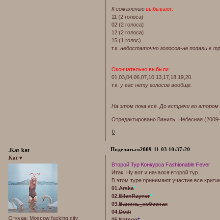
К сожалению
выбывают:
11 (2 голоса)
02 (2 голоса)
12 (2 голоса)
15 (1 голос)
т.к.
недостаточно голосов-не попали в тр
Окончательно выбыли:
01,03,04,06,07,10,13,17,18,19,20.
т.к.
у вас нету голосов вообще.
На этом пока всё. До встречи во втором
Отредактировано Ваниль_Небесная (2009-1
0
Поделиться
2009-11-03 10:37:20
.Kat-kat
Kat ♥
Второй Тур Конкурса Fashionable Fever
Итак. Ну вот и начался второй тур.
В этом туре принимают участие все критик
01.
Arska
*
02.
EllenRayner
*
03.
Ваниль_небесная
04.
Dodi
Откуда:
Moscow fucking city
05.
Natsuo
*