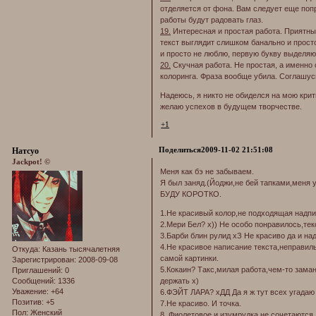
отделяется от фона. Вам следует еще попр
работы будут радовать глаз.
19.
Интересная и простая работа. Приятный
текст выглядит слишком банально и прост
и просто не люблю, первую букву выделяю
20.
Скучная работа. Не простая, а именно 
колоринга. Фраза вообще убила. Соглашусь
Надеюсь, я никто не обиделся на мою крит
желаю успехов в будущем творчестве.
+1
Поделиться
2009-11-02 21:51:08
Натсуо
Jackpot! ©
Меня как бэ не забываем.
Я был заняд.(Йоджи,не бей тапками,меня у
БУДУ КОРОТКО.
1.Не красивый колор,не подходящая надпис
2.Мери Бел? х)) Не особо понравилось,те
3.Барби блин рулид хЗ Не красиво да и на
4.Не красивое написание текста,неправил
Откуда:
Казань тысячалетняя
самой картинки.
Зарегистрирован
: 2008-09-08
5.Кокаин? Такс,милая работа,чем-то заман
Приглашений:
0
Сообщений:
1336
держать х)
Уважение:
+64
6.ФЭЙТ ЛАРА? хДД Да я ж тут всех угадаю 
Позитив:
+5
7.Не красиво. И точка.
Пол:
Женский
8. Фиолетовое и изумрудка не сочетаются