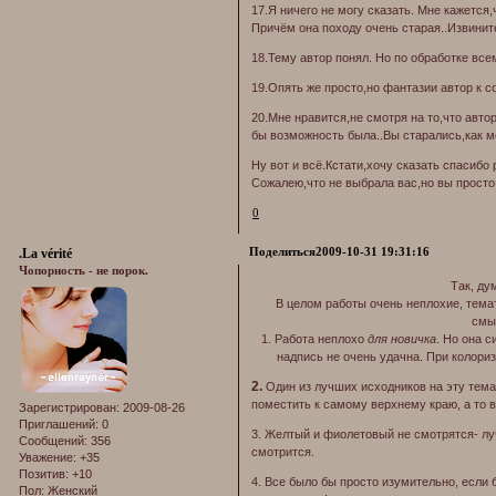
17.Я ничего не могу сказать. Мне кажется
Причём она походу очень старая..Извинит
18.Тему автор понял. Но по обработке все
19.Опять же просто,но фантазии автор к с
20.Мне нравится,не смотря на то,что авто
бы возможность была..Вы старались,как м
Ну вот и всё.Кстати,хочу сказать спасибо 
Сожалею,что не выбрала вас,но вы просто
0
Поделиться
2009-10-31 19:31:16
.La vérité
Чопорность - не порок.
Так, ду
В целом работы очень неплохие, тема
смыс
1. Работа неплохо
для новичка
. Но она 
надпись не очень удачна. При колори
2.
Один из лучших исходников на эту тема
поместить к самому верхнему краю, а то 
Зарегистрирован
: 2009-08-26
Приглашений:
0
3. Желтый и фиолетовый не смотрятся- лу
Сообщений:
356
смотрится.
Уважение:
+35
Позитив:
+10
4. Все было бы просто изумительно, если 
Пол:
Женский