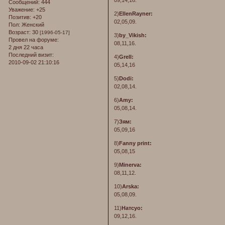
09,14,16.
Сообщений:
444
Уважение:
+25
2)
EllenRayner:
Позитив:
+20
02,05,09.
Пол:
Женский
Возраст:
30
[1996-05-17]
3)
by_Vikish:
Провел на форуме:
08,11,16.
2 дня 22 часа
Последний визит:
4)
Grell:
2010-09-02 21:10:16
05,14,16
5)
Dodi:
02,08,14.
6)
Amy:
05,08,14.
7)
Зям:
05,09,16
8)
Fanny print:
05,08,15
9)
Minerva:
08,11,12.
10)
Arska:
05,08,09.
11)
Натсуо:
09,12,16.