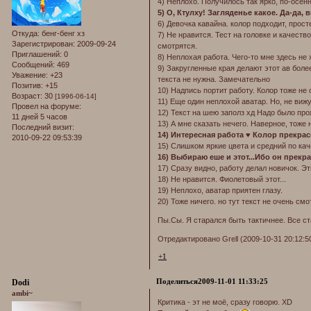
4) Неплохо. Получилось так ярко, по-осен
5) О, Ктулху! Загляденье какое. Да-да,
6) Девочка кавайна. колор подходит, прост
Откуда:
бенг-бенг хз
7) Не нравится. Тест на головке и качеств
Зарегистрирован
: 2009-09-24
смотрятся.
Приглашений:
0
8) Неплохая работа. Чего-то мне здесь не 
Сообщений:
469
9) Закругленные края делают этот ав боле
Уважение:
+23
текста не нужна. Замечательно
Позитив:
+15
10) Надпись портит работу. Колор тоже не 
Возраст:
30
[1996-06-14]
11) Еще один неплохой аватар. Но, не виж
Провел на форуме:
12) Текст на шею заполз хд Надо было про
11 дней 5 часов
13) А мне сказать нечего. Наверное, тоже 
Последний визит:
14) Интересная работа ♥ Колор прекрас
2010-09-22 09:53:39
15) Слишком яркие цвета и средний по кач
16) Выбираю еше и этот...Ибо он прекра
17) Сразу видно, работу делал новичок. Эт
18) Не нравится. Фиолетовый этот...
19) Неплохо, аватар приятен глазу.
20) Тоже ничего. но тут текст не очень смо
Пы.Сы. Я старался быть тактичнее. Все с
Отредактировано Grell (2009-10-31 20:12:5
+1
Поделиться
2009-11-01 11:33:25
Dodi
ambi~
Критика - эт не моё, сразу говорю. XD