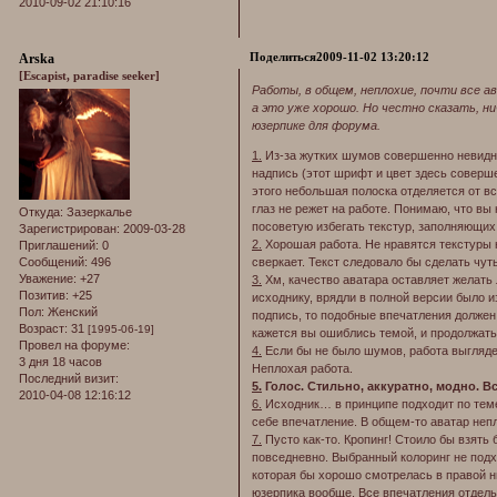
2010-09-02 21:10:16
Поделиться
2009-11-02 13:20:12
Arska
[Escapist, paradise seeker]
Работы, в общем, неплохие, почти все 
а это уже хорошо. Но честно сказать, ни
юзерпике для форума.
1.
Из-за жутких шумов совершенно невидно
надпись (этот шрифт и цвет здесь соверше
этого небольшая полоска отделяется от вс
глаз не режет на работе. Понимаю, что вы
Откуда:
Зазеркалье
посоветую избегать текстур, заполняющи
Зарегистрирован
: 2009-03-28
2.
Хорошая работа. Не нравятся текстуры 
Приглашений:
0
Сообщений:
496
сверкает. Текст следовало бы сделать чуть
Уважение:
+27
3.
Хм, качество аватара оставляет желать 
Позитив:
+25
исходнику, врядли в полной версии было и
Пол:
Женский
подпись, то подобные впечатления должен 
Возраст:
31
[1995-06-19]
кажется вы ошиблись темой, и продолжать
Провел на форуме:
4.
Если бы не было шумов, работа выгляде
3 дня 18 часов
Неплохая работа.
Последний визит:
5.
Голос. Стильно, аккуратно, модно. Вс
2010-04-08 12:16:12
6.
Исходник… в принципе подходит по теме
себе впечатление. В общем-то аватар неп
7.
Пусто как-то. Кропинг! Стоило бы взять 
повседневно. Выбранный колоринг не подх
которая бы хорошо смотрелась в правой ни
юзерпика вообще. Все впечатления отдельны