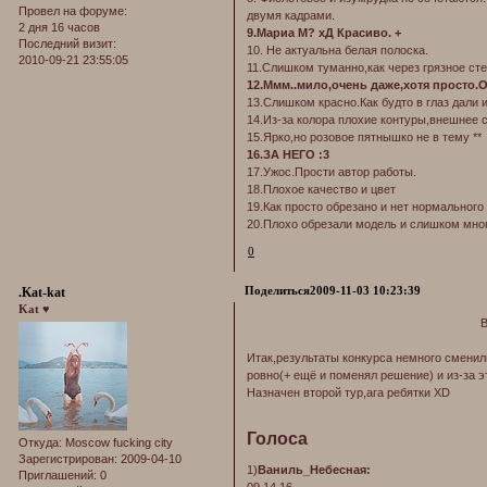
Провел на форуме:
двумя кадрами.
2 дня 16 часов
9.Мариа М? хД Красиво. +
Последний визит:
10. Не актуальна белая полоска.
2010-09-21 23:55:05
11.Слишком туманно,как через грязное сте
12.Ммм..мило,очень даже,хотя просто.
13.Слишком красно.Как будто в глаз дали 
14.Из-за колора плохие контуры,внешнее с
15.Ярко,но розовое пятнышко не в тему **
16.ЗА НЕГО :3
17.Ужос.Прости автор работы.
18.Плохое качество и цвет
19.Как просто обрезано и нет нормального
20.Плохо обрезали модель и слишком мног
0
Поделиться
2009-11-03 10:23:39
.Kat-kat
Kat ♥
Итак,результаты конкурса немного сменил
ровно(+ ещё и поменял решение) и из-за э
Назначен второй тур,ага ребятки XD
Голоса
Откуда:
Moscow fucking city
Зарегистрирован
: 2009-04-10
1)
Ваниль_Небесная:
Приглашений:
0