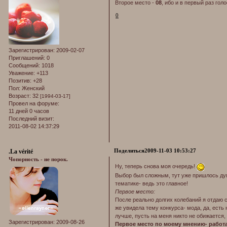
Второе место -
08
, ибо и в первый раз голо
0
Зарегистрирован
: 2009-02-07
Приглашений:
0
Сообщений:
1018
Уважение:
+113
Позитив:
+28
Пол:
Женский
Возраст:
32
[1994-03-17]
Провел на форуме:
11 дней 0 часов
Последний визит:
2011-08-02 14:37:29
Поделиться
2009-11-03 10:53:27
.La vérité
Чопорность - не порок.
Ну, теперь снова моя очередь!
Выбор был сложным, тут уже пришлось дум
тематике- ведь это главное!
Первое место:
После реально долгих колебаний я отдаю с
же увидела тему конкурса- мода, да, есть 
лучше, пусть на меня никто не обижается,
Зарегистрирован
: 2009-08-26
Первое место по моему мнению- работа