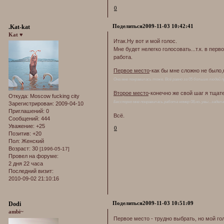
0
Поделиться
2009-11-03 10:42:41
.Kat-kat
Kat ♥
Итак.Ну вот и мой голос.
Мне будет нелегко голосовать...т.к. в пер
работа.
Первое место
-как бы мне сложно не было
Она мне понравилась тоже. Всё равно за 05 больше людей
Второе место
-конечно же свой шаг я тща
Откуда:
Moscow fucking city
Бесспорно мне понравилась работа номер 08,но..увы...задела
Зарегистрирован
: 2009-04-10
Приглашений:
0
Всё.
Сообщений:
444
Уважение:
+25
0
Позитив:
+20
Пол:
Женский
Возраст:
30
[1996-05-17]
Провел на форуме:
2 дня 22 часа
Последний визит:
2010-09-02 21:10:16
Поделиться
2009-11-03 10:51:09
Dodi
ambi~
Первое место - трудно выбрать, но мой го