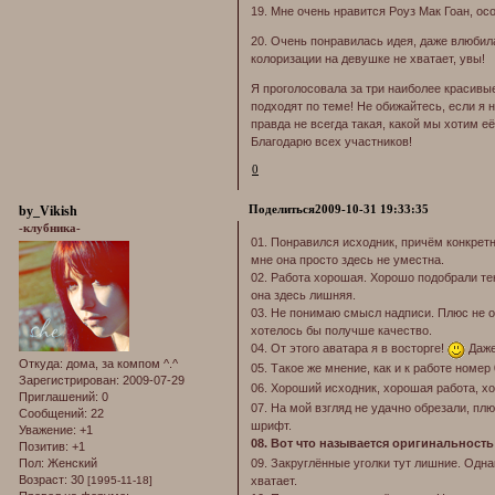
19. Мне очень нравится Роуз Мак Гоан, ос
20. Очень понравилась идея, даже влюбила
колоризации на девушке не хватает, увы!
Я проголосовала за три наиболее красивы
подходят по теме! Не обижайтесь, если я 
правда не всегда такая, какой мы хотим её
Благодарю всех участников!
0
Поделиться
2009-10-31 19:33:35
by_Vikish
-клубника-
01. Понравился исходник, причём конкретн
мне она просто здесь не уместна.
02. Работа хорошая. Хорошо подобрали тек
она здесь лишняя.
03. Не понимаю смысл надписи. Плюс не оч
хотелось бы получше качество.
04. От этого аватара я в восторге!
Даже
Откуда:
дома, за компом ^.^
05. Такое же мнение, как и к работе номер
Зарегистрирован
: 2009-07-29
06. Хороший исходник, хорошая работа, х
Приглашений:
0
07. На мой взгляд не удачно обрезали, плю
Сообщений:
22
шрифт.
Уважение:
+1
08. Вот что называется оригинальност
Позитив:
+1
Пол:
Женский
09. Закруглённые уголки тут лишние. Одна
Возраст:
30
[1995-11-18]
хватает.