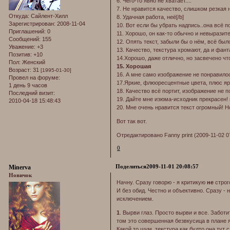
6. Чего-то явно не хватает....
7. Не нравится качество, слишком резкая 
Откуда:
Сайлент-Хилл
8. Удачная работа, неё[/b]
Зарегистрирован
: 2008-11-04
10. Вот если бы убрать надпись..она всё п
Приглашений:
0
11. Хорошо, он как-то обычно и невыразит
Сообщений:
155
12. Опять текст, забыли бы о нём, всё бы
Уважение:
+3
13. Качество, текстура хромают, да и фа
Позитив:
+10
14.Хорошо, даже отлично, но засвечено что
Пол:
Женский
15. Хорошая
Возраст:
31
[1995-01-30]
16. А мне само изображение не понравилось
Провел на форуме:
17.Яркие, флюоресцентные цвета, плюс яр
1 день 9 часов
18. Качество всё портит, изображение не п
Последний визит:
19. Дайте мне изюма-исходник прекрасен! 
2010-04-18 15:48:43
20. Мне очень нравится текст огромный! Н
Вот так вот.
Отредактировано Fanny print (2009-11-02 0
0
Поделиться
2009-11-01 20:08:57
Minerva
Новичок
Начну. Сразу говорю - я критикую
не
строго
И без обид. Честно и объективно. Сразу - 
исключением.
1
. Вырви глаз. Просто вырви и все. Заботи
том это совершенная безвкусица в плане 
Какой то шум, текстура как будто она тут 