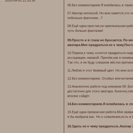
2010-09-02 21:10:16
06.Без комментариев.Я влюбилась в такие 
07.Аватар неплохой..Но мне кажется,что ч
побольше фантазии...?
08.Ещё одна простая,но оригинальная раб
чуть больше фантазии!
09.Просто и в глаза не бросается. По м
аватара.Мне придраться не к чему.Пост
10.Первое,к чему хочется придраться-над
ассоциации..никакой. Причём,как я поним
Так что..я не буду слишком жёстко критико
11.Люблю я этот бежевый цвет. Но мне вс
12.Без комментариев. Особых впечатлений
13.Аналогично работе под номером 09. Бол
достаточно для этого аватара. Конечно,св
вполне сойдёт.
14.Без комментариев.Я влюбилась в это
15.Ещё одна прекрасная работа.Мне нрави
я бы выбрала вас. Но к сожалению,есть и 
16.Здесь не к чему придраться..Аватар 