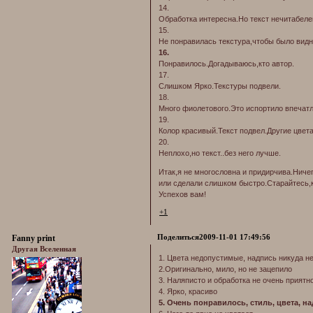
14.
Обработка интересна.Но текст нечитабеле
15.
Не понравилась текстура,чтобы было видно
16.
Понравилось.Догадываюсь,кто автор.
17.
Слишком Ярко.Текстуры подвели.
18.
Много фиолетового.Это испортило впечатл
19.
Колор красивый.Текст подвел.Другие цвет
20.
Неплохо,но текст..без него лучше.
Итак,я не многословна и придирчива.Ничег
или сделали слишком быстро.Старайтесь,
Успехов вам!
+1
Поделиться
2009-11-01 17:49:56
Fanny print
Другая Вселенная
1. Цвета недопустимые, надпись никуда не
2.Оригинально, мило, но не зацепило
3. Наляписто и обработка не очень приятн
4. Ярко, красиво
5. Очень понравилось, стиль, цвета, н