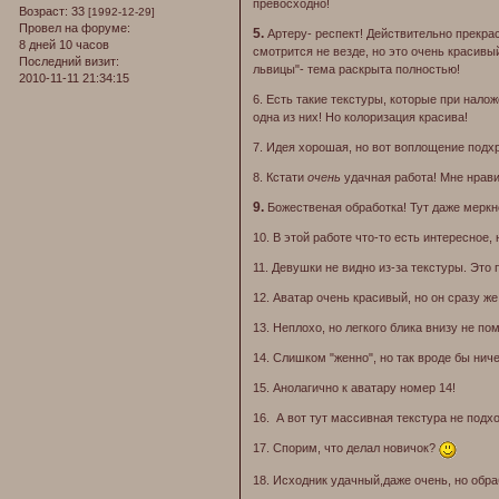
превосходно!
Возраст:
33
[1992-12-29]
Провел на форуме:
5.
Артеру- респект! Действительно прекра
8 дней 10 часов
смотрится не везде, но это очень красивы
Последний визит:
львицы"- тема раскрыта полностью!
2010-11-11 21:34:15
6. Есть такие текстуры, которые при нало
одна из них! Но колоризация красива!
7. Идея хорошая, но вот воплощение подх
8. Кстати
очень
удачная работа! Мне нравит
9.
Божественая обработка! Тут даже меркне
10. В этой работе что-то есть интересное, н
11. Девушки не видно из-за текстуры. Это 
12. Аватар очень красивый, но он сразу же
13. Неплохо, но легкого блика внизу не п
14. Слишком "женно", но так вроде бы ниче
15. Анолагично к аватару номер 14!
16. А вот тут массивная текстура не подх
17. Спорим, что делал новичок?
18. Исходник удачный,даже очень, но обрабо