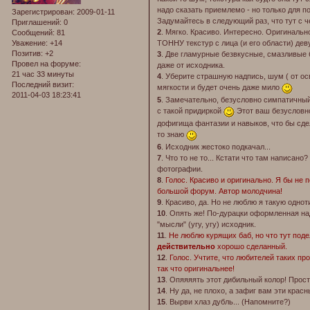
надо сказать приемлемо - но только для п
Зарегистрирован
: 2009-01-11
Задумайтесь в следующий раз, что тут с ч
Приглашений:
0
2
. Мягко. Красиво. Интересно. Оригинальн
Сообщений:
81
Уважение:
+14
ТОННУ текстур с лица (и его области) дев
Позитив:
+2
3
. Две гламурные безвкусные, смазливые 
Провел на форуме:
даже от исходника.
21 час 33 минуты
4
. Уберите страшную надпись, шум ( от ос
Последний визит:
мягкости и будет очень даже мило
2011-04-03 18:23:41
5
. Замечательно, безусловно симпатичный 
с такой придиркой
Этот ваш безусловно
дофигища фантазии и навыков, что бы сде
то знаю
6
. Исходник жестоко подкачал...
7
. Что то не то... Кстати что там написан
фотографии.
8
.
Голос. Красиво и оригинально. Я бы не 
большой форум. Автор молодчина!
9
. Красиво, да. Но не люблю я такую одн
10
. Опять же! По-дурацки оформленная на
"мысли" (угу, угу) исходник.
11
.
Не люблю курящих баб, но что тут под
действительно
хорошо сделанный.
12
.
Голос. Учтите, что любителей таких пр
так что оригинальнее!
13
. Опяяяять этот дибильный колор! Просто
14
. Ну да, не плохо, а зафиг вам эти кр
15
. Вырви хлаз дубль... (Напомните?)