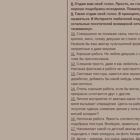
8.
Отдаю вам свой голос. Просто, но гл
хорошо подобраны исходники. Пожалуй
9.
Также отдам свой голос. В принципе,
нравиться. В Интернете любителей под
остальных посетителей всемирной сети
«изюминку».
10.
Совершенно не понимаю связь текста с
кропинг, имхо, голову девушки не стоило т
Назвала бы ваш аватар «улучшенной форм
неприятные и даже мерзкие.
11.
Хорошая работа. Не люблю девушек с си
тоже бы проголосовала.
12.
Слишком просто, даже я как любитель 
Наплыва фантазии в работе не чувствуетс
13.
Световая текстура, кажется мне неуме
доработал, добавить бы какой-нибудь эле
таки неплохо.
14.
Очень хорошая работа, если бы могла,
прекрасно сочетаются друг с другом.
15.
Личное восприятие от аватара какое-то
меня вызывает отвращение. Цвета на рабо
лозунгом «даешь снижение зрения у польз
мягкий колоринг?
16.
Неплохая работа. Яркость соответству
подобрана текстура. Вообщем, нравиться,
17.
Напоминает какой-то детский аватар и
подходить к теме конкурса, на фото Хила
18.
Автор – новичок, это сразу заметно. Ди