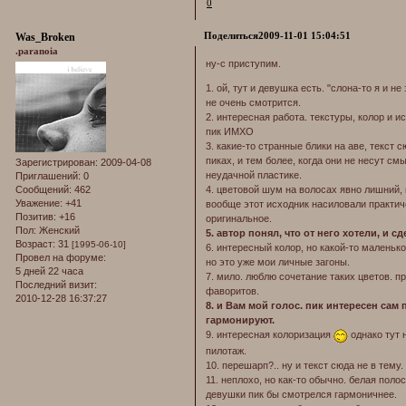
0
Поделиться
2009-11-01 15:04:51
Was_Broken
.paranoia
ну-с приступим.
1. ой, тут и девушка есть. "слона-то я и н
не очень смотрится.
2. интересная работа. текстуры, колор и 
пик ИМХО
3. какие-то странные блики на аве, текст
пиках, и тем более, когда они не несут с
Зарегистрирован
: 2009-04-08
неудачной пластике.
Приглашений:
0
4. цветовой шум на волосах явно лишний, ц
Сообщений:
462
Уважение:
+41
вообще этот исходник насиловали практич
Позитив:
+16
оригинальное.
Пол:
Женский
5. автор понял, что от него хотели, и 
Возраст:
31
[1995-06-10]
6. интересный колор, но какой-то маленько
Провел на форуме:
но это уже мои личные загоны.
5 дней 22 часа
7. мило. люблю сочетание таких цветов. п
Последний визит:
фаворитов.
2010-12-28 16:37:27
8. и Вам мой голос. пик интересен сам
гармонируют.
9. интересная колоризация
однако тут 
пилотаж.
10. перешарп?.. ну и текст сюда не в тему.
11. неплохо, но как-то обычно. белая поло
девушки пик бы смотрелся гармоничнее.