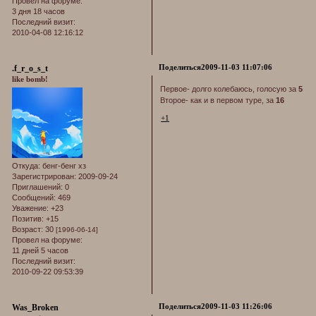
Провел на форуме:
3 дня 18 часов
Последний визит:
2010-04-08 12:16:12
Поделиться
2009-11-03 11:07:06
.f_r_o_s_t
like bomb!
Первое- долго колебаюсь, голосую за
5
Второе- как и в первом туре, за
16
+1
Откуда:
бенг-бенг хз
Зарегистрирован
: 2009-09-24
Приглашений:
0
Сообщений:
469
Уважение:
+23
Позитив:
+15
Возраст:
30
[1996-06-14]
Провел на форуме:
11 дней 5 часов
Последний визит:
2010-09-22 09:53:39
Поделиться
2009-11-03 11:26:06
Was_Broken