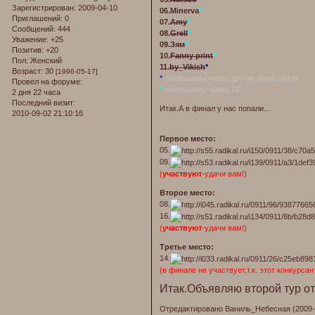
Зарегистрирован
: 2009-04-10
06.Minerva
*
Приглашений:
0
07.
Amy
*
Сообщений:
444
08.
Grell
*
Уважение:
+25
09.Зям
*
Позитив:
+20
10.
Fanny print
*
Пол:
Женский
11.
by_Vikish
*
Возраст:
30
[1996-05-17]
*
-оповещены через другие виды связи
Провел на форуме:
*
-оповещены через ЛС
2 дня 22 часа
Последний визит:
Итак.А в финал у нас попали...
2010-09-02 21:10:16
Первое место:
05.
09.
(
участвуют
-удачи вам!)
Второе место:
08.
16.
(
участвуют
-удачи вам!)
Третье место:
14.
(в финале не участвует,т.к. этот конкурса
Итак.Объявляю второй тур о
Отредактировано Ваниль_Небесная (2009-1