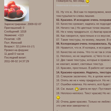
Пожалуйста, без обид.
Новичков и правда много.
01. Ну что ж.. Всё как-то перегружено, мн
текстуры/кисти слева лишние.
02. Красиво. И исходник очень понрави
03. Качество хромает, надпись не подходи
Зарегистрирован
: 2009-02-07
Приглашений:
0
04. Ничего так.) Но цветные точки лишние.
Сообщений:
1018
05. Не к чему придраться. х) Аватар красив
Уважение:
+113
06. Как говорится, простенько и со вкусом.
Позитив:
+28
07. Такие текстуры, по-моему, лишние. В о
Пол:
Женский
08. Колоризация очень понравилась. К
Возраст:
32
[1994-03-17]
09. Нравится, что ж. И колорка, и исходник
Провел на форуме:
10. Качество не очень. Что-то не так в это
11 дней 0 часов
11. Неплохо, но не зацепило. х| Чего-то не 
Последний визит:
12. Две такие текстуры, которые в правом 
2011-08-02 14:37:29
не хватает, может, световых текстур.
13. Красиво, простенько. В работе нет нич
14. Красиво-красиво. Надпись, текстур
15. Слишком засвечено. Но, в целом ничего
16. Опять же не к чему придраться. Но не 
17. Ошибки новичка. Но ничего, всё будет
18. См. выше.
Цвета не прут. Пустовато
19. Неплохо-неплохо. Текст красив) Но не 
20. Очень даже красиво. Только не люблю 
это уже мои заморочки x)