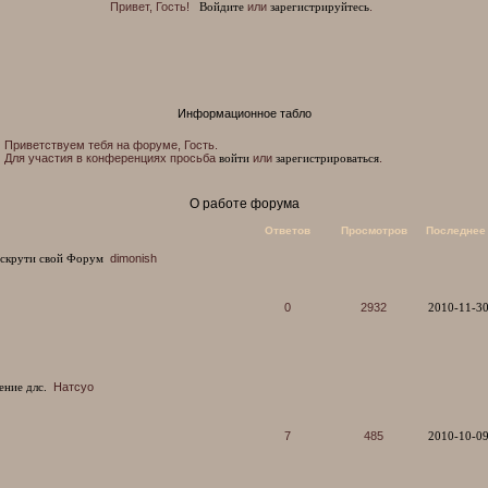
Привет, Гость!
Войдите
или
зарегистрируйтесь
.
Информационное табло
Приветствуем тебя на форуме, Гость.
Для участия в конференциях просьба
войти
или
зарегистрироваться
.
О работе форума
Ответов
Просмотров
Последнее
аскрути свой Форум
dimonish
0
2932
2010-11-30
ние длс.
Натсуо
7
485
2010-10-09