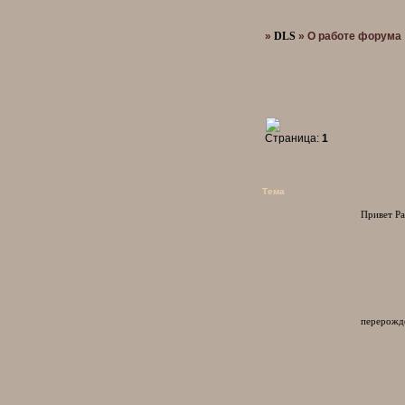
»
DLS
»
О работе форума
Страница:
1
Тема
Привет Р
перерожде