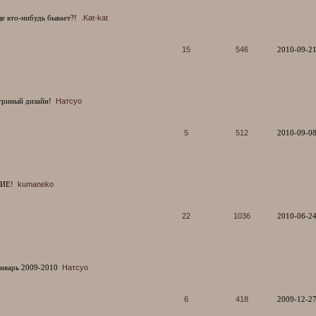
е кто-нибудь бывает?!
.Kat-kat
15
546
2010-09-21
гриный дизайн!
Натсуо
5
512
2010-09-08
ИЕ!
kumaneko
22
1036
2010-06-24
нварь 2009-2010
Натсуо
6
418
2009-12-27