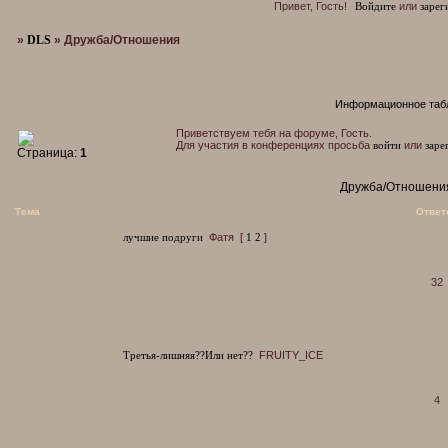
Привет, Гость!
Войдите
или
зарег
»
DLS
»
Дружба/Отношения
Информационное таб
Приветствуем тебя на форуме, Гость.
Для участия в конференциях просьба
войти
или
заре
Страница:
1
Дружба/Отношени
Тема
Ответ
лучшие подруги
Фатя
[
1
2
]
32
Третья-лишняя??Или нет??
FRUITY_ICE
4