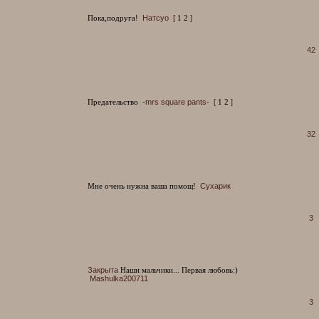
Пока,подруга!
Натсуо
[
1
2
]
42
Предательство
-mrs square pants-
[
1
2
]
32
Мне очень нужна ваша помощ!
Сухарик
3
Закрыта
Наши мальчики... Первая любовь:)
Mashulka200711
3